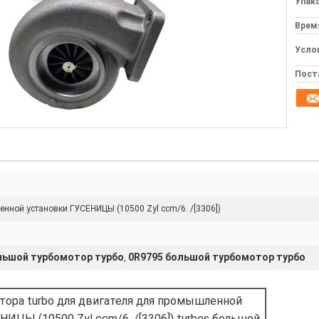
Упак
Врем
Усло
Пост
нной установки ГУСЕНИЦЫ (10500 Zyl ccm/6. /[3306])
ьшой турбомотор турбо
0R9795 большой турбомотор турбо
,
ора turbo для двигателя для промышленной
ИЦЫ (10500 Zyl ccm/6. /[3306]) turbos большой