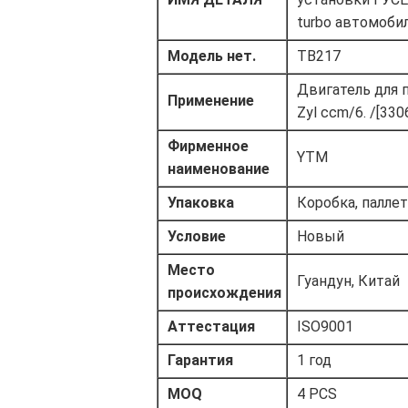
turbo автомобил
Модель нет.
TB217
Двигатель для
Применение
Zyl ccm/6. /[3306
Фирменное
YTM
наименование
Упаковка
Коробка, паллет
Условие
Новый
Место
Гуандун, Китай
происхождения
Аттестация
ISO9001
Гарантия
1 год
MOQ
4 PCS