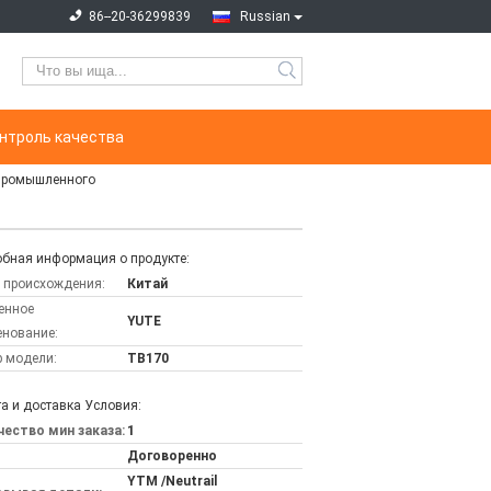
86--20-36299839
Russian
нтроль качества
 промышленного
бная информация о продукте:
 происхождения:
Китай
енное
YUTE
нование:
 модели:
TB170
а и доставка Условия:
ество мин заказа:
1
Договоренно
YTM /Neutrail