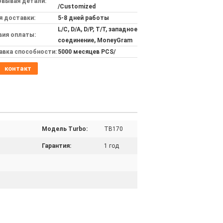
овывая детали:
/Customized
я доставки:
5-8 дней работы
L/C, D/A, D/P, T/T, западное
вия оплаты:
соединение, MoneyGram
авка способности:
5000 месяцев PCS/
контакт
Модель Turbo:
TB170
Гарантия:
1 год