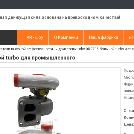
ная движущая сила основана на превосходном качестве!
видео
VR - шоу
О Компании
Наша фабрика
ко
татели высокой эффективности
двигатель turbo 0R9795 большой turbo для
апрос
ой turbo для промышленного
Подро
Место
Фирм
наиме
Номер
Оплат
Колич
Цена: