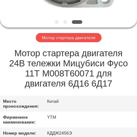
НАС
ПУТЕШЕСТВИЕ
ФАБРИКИ
Мотор стартера двигателя
ПРОВЕРКА
Мотор стартера двигателя
КАЧЕСТВА
24В тележки Мицубиси Фусо
11Т М008Т60071 для
СВЯЖИТЕСЬ
двигателя 6Д16 6Д17
МЫ
Место
Китай
происхождения:
СПРОСИТЕ
Фирменное
YTM
ЦИТАТУ
наименование:
Номер модели:
КДДЖ2456Э