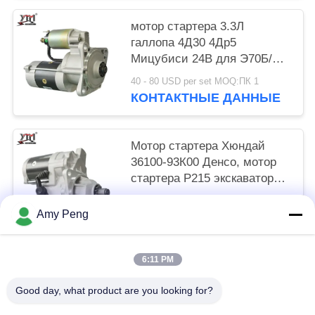
мотор стартера 3.3Л
галлопа 4Д30 4Др5
Мицубиси 24В для Э70Б/
Э40Б М2Т64272
40 - 80 USD per set MOQ:ПК 1
КОНТАКТНЫЕ ДАННЫЕ
Мотор стартера Хюндай
36100-93К00 Денсо, мотор
стартера Р215 экскаватора
6Д16Т 24В 11Т
65 - 85 USD per set MOQ:ПК 1
Amy Peng
КОНТАКТНЫЕ ДАННЫЕ
6:11 PM
Популярные категории
Все
Good day, what product are you looking for?