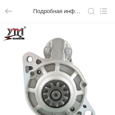
Motor(Guangzhou)
Mechanical
parts
Подробная информация о продукте
Co.,
Ltd..
All
Rights
Reserved.
ДОМ
ПРОДУКТЫ
РОЛИКИ
VR
-
ШОУ
О