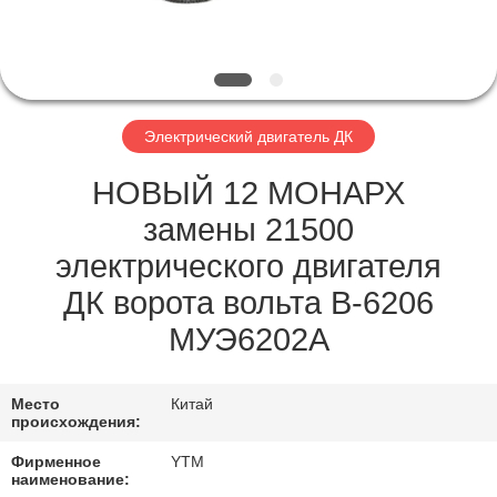
НАС
ПУТЕШЕСТВИЕ
ФАБРИКИ
Электрический двигатель ДК
ПРОВЕРКА
НОВЫЙ 12 МОНАРХ
КАЧЕСТВА
замены 21500
электрического двигателя
СВЯЖИТЕСЬ
ДК ворота вольта В-6206
МЫ
МУЭ6202А
СПРОСИТЕ
Место
Китай
происхождения:
ЦИТАТУ
Фирменное
YTM
наименование: