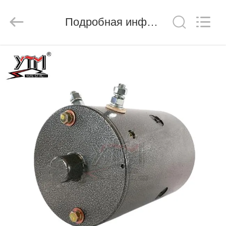
Motor(Guangzhou)
Mechanical
parts
Подробная информация о продукте
Co.,
Ltd..
All
Rights
Reserved.
ДОМ
ПРОДУКТЫ
РОЛИКИ
VR
-
ШОУ
О