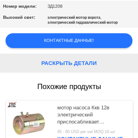
КАРТА
Номер модели:
ЗД1208
САЙТА
Высокий свет:
,
электрический мотор ворота
электрический гидравлический мотор
ПОЛИТИКА
КОНФИДЕНЦИАЛЬНОСТИ
КОНТАКТНЫЕ ДАННЫЕ!
РАСКРЫТЬ ДЕТАЛИ
Похожие продукты
мотор насоса Ккв 12в
электрический
приспосабливает
гидротехник В-8935 46-2042
45 - 80 USD per set MOQ:10 шт
МДИ6203 МДИ6203С Мте