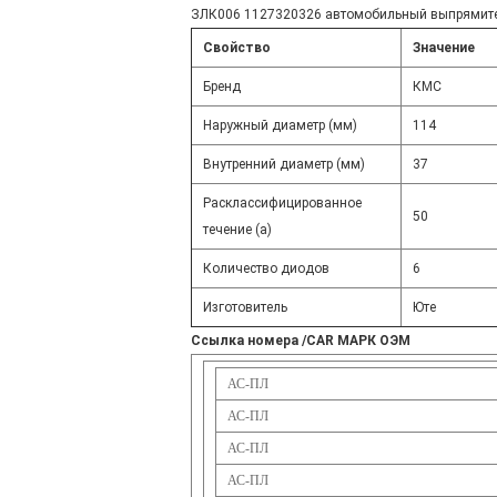
ЗЛК006 1127320326 автомобильный выпрямите
Свойство
Значение
Бренд
КМС
Наружный диаметр (мм)
114
Внутренний диаметр (мм)
37
Расклассифицированное
50
течение (а)
Количество диодов
6
Изготовитель
Юте
Ссылка номера /CAR МАРК ОЭМ
АС-ПЛ
АС-ПЛ
АС-ПЛ
АС-ПЛ