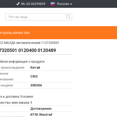
86--20-36299839
Russian
нтроль качества
КО МАЗДА автоматический 1127320501
320501 0120400 0120489
бная информация о продукте:
 происхождения:
Китай
енное
CMS
нование:
 модели:
ЗЛК006
а и доставка Условия:
ество мин заказа:
1
Договоренно
ИТМ /Neutrail