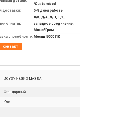
овывая детали:
/Customized
я доставки:
5-8 дней работы
Л/К, Д/А, Д/П, Т/Т,
вия оплаты:
западное соединение,
МонейГрам
авка способности:
Месяц 5000 ПК
контакт
ИСУЗУ ИВЭКО МАЗДА
Стандартный
Юте