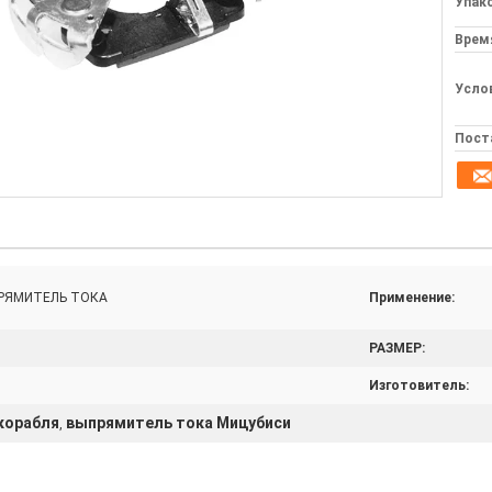
Упак
Врем
Усло
Пост
РЯМИТЕЛЬ ТОКА
Применение:
РАЗМЕР:
Изготовитель:
корабля
выпрямитель тока Мицубиси
,