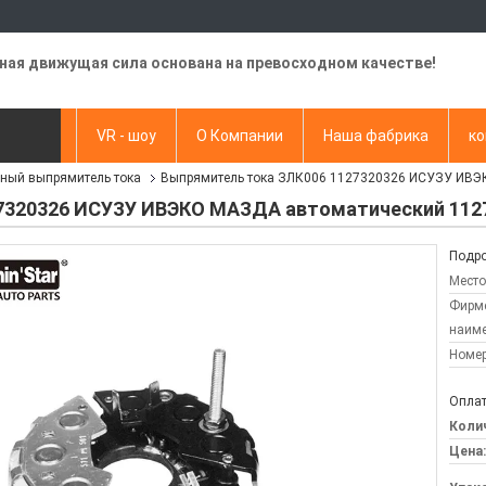
ная движущая сила основана на превосходном качестве!
видео
VR - шоу
О Компании
Наша фабрика
ко
ный выпрямитель тока
Выпрямитель тока ЗЛК006 1127320326 ИСУЗУ ИВЭ
апрос
7320326 ИСУЗУ ИВЭКО МАЗДА автоматический 1127
Подро
Место
Фирм
наиме
Номер
Оплат
Колич
Цена: