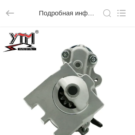
Motor(Guangzhou)
Mechanical
parts
Подробная информация о продукте
Co.,
Ltd..
All
Rights
Reserved.
ДОМ
ПРОДУКТЫ
РОЛИКИ
VR
-
ШОУ
О