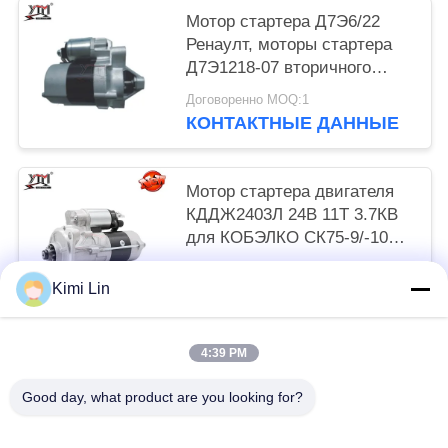
Мотор стартера Д7Э6/22
Ренаулт, моторы стартера
Д7Э1218-07 вторичного
рынка 12В 8Т 0.8КВ КВ
Договоренно MOQ:1
КОНТАКТНЫЕ ДАННЫЕ
Мотор стартера двигателя
КДДЖ2403Л 24В 11Т 3.7КВ
для КОБЭЛКО СК75-9/-10
САНИ 75-9/-10/4ЛЭ2
Договоренно MOQ:1
Kimi Lin
КОНТАКТНЫЕ ДАННЫЕ
4:39 PM
Популярные категории
Все
Good day, what product are you looking for?
Мотор Стартера Двигателя
Мотор Электрического Стартера