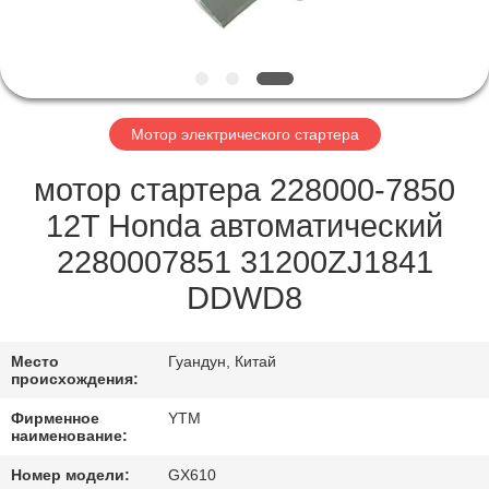
НАС
ПУТЕШЕСТВИЕ
ФАБРИКИ
Мотор электрического стартера
ПРОВЕРКА
мотор стартера 228000-7850
КАЧЕСТВА
12T Honda автоматический
2280007851 31200ZJ1841
СВЯЖИТЕСЬ
DDWD8
МЫ
Место
Гуандун, Китай
происхождения:
СПРОСИТЕ
Фирменное
YTM
ЦИТАТУ
наименование:
Номер модели:
GX610