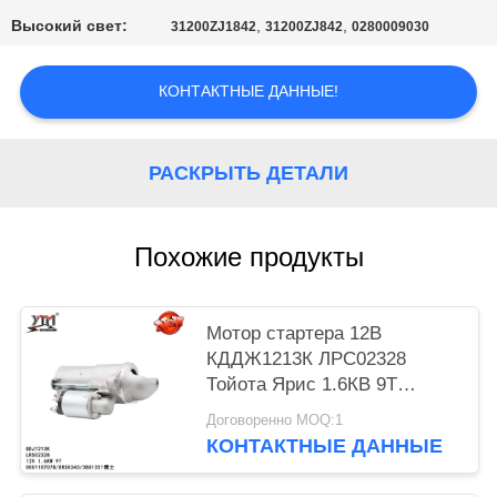
КАРТА
Высокий свет:
,
,
31200ZJ1842
31200ZJ842
0280009030
САЙТА
КОНТАКТНЫЕ ДАННЫЕ!
ПОЛИТИКА
КОНФИДЕНЦИАЛЬНОСТИ
РАСКРЫТЬ ДЕТАЛИ
Похожие продукты
Мотор стартера 12В
КДДЖ1213К ЛРС02328
Тойота Ярис 1.6КВ 9Т
0001107078 ДРС0343
Договоренно MOQ:1
3801351
КОНТАКТНЫЕ ДАННЫЕ