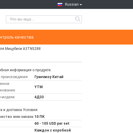
Russian
нтроль качества
 для Мицубиси A3TN5288
бная информация о продукте:
 происхождения:
Гуанчжоу Китай
енное
YTM
нование:
 модели:
4Д33
а и доставка Условия:
ество мин заказа:
10 ПК
60 - 105 USD per set
Каждое с коробкой