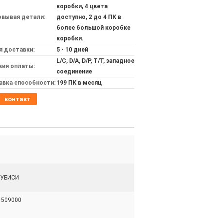
коробки, 4 цвета
овывая детали:
доступно, 2 до 4 ПК в
более большой коробке
коробки.
я доставки:
5 - 10 дней
L/C, D/A, D/P, T/T, западное
вия оплаты:
соединение
авка способности:
199 ПК в месяц
контакт
УБИСИ
1509000