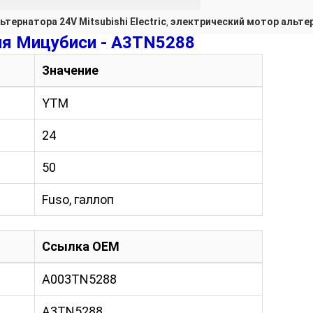
тернатора 24V Mitsubishi Electric
электрический мотор альте
,
ля Мицубиси - A3TN5288
Значение
YTM
24
50
Fuso, галлоп
Ссылка OEM
A003TN5288
A3TN5288