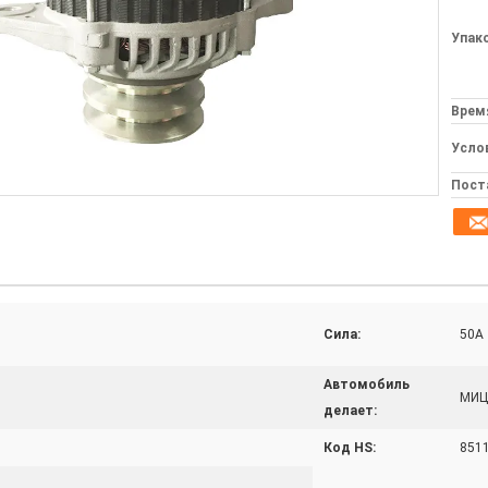
Упак
Врем
Усло
Пост
Сила:
50A
Автомобиль
МИЦ
делает:
Код HS:
851