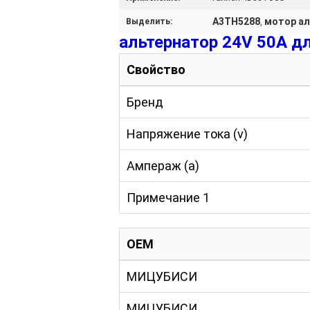
А3ТН5288
мотор аль
Выделить:
,
альтернатор 24V 50A д
Свойство
Бренд
Напряжение тока (v)
Ампераж (a)
Примечание 1
OEM
МИЦУБИСИ
МИЦУБИСИ