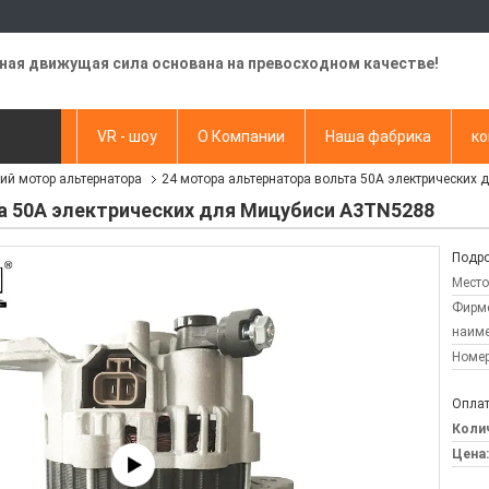
ная движущая сила основана на превосходном качестве!
видео
VR - шоу
О Компании
Наша фабрика
ко
ий мотор альтернатора
24 мотора альтернатора вольта 50A электрических
апрос
а 50A электрических для Мицубиси A3TN5288
Подро
Место
Фирм
наиме
Номер
Оплат
Колич
Цена: