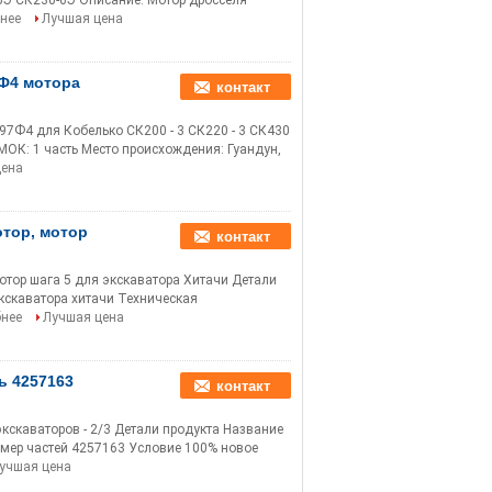
-6Э СК230-6Э Описание: Мотор дросселя
нее
Лучшая цена
7Ф4 мотора
контакт
7Ф4 для Кобелько СК200 - 3 СК220 - 3 СК430
МОК: 1 часть Место происхождения: Гуандун,
цена
отор, мотор
контакт
отор шага 5 для экскаватора Хитачи Детали
кскаватора хитачи Техническая
нее
Лучшая цена
ь 4257163
контакт
кскаваторов - 2/3 Детали продукта Название
омер частей 4257163 Условие 100% новое
учшая цена