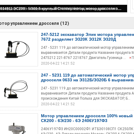
247-5212 экскаватор Элик мотора управлением дросселя 227-7672 разделяет Э320К Э312К Э320Д
(12)
отор управлением дросселя
247-5212 экскаватор Элик мотора управлен
7672 разделяет Э320К Э312К Э320Д
247 - 5231 119 до автоматический мотор управление
выравнивается Детали продукта Название продукта М
2475212 221-8767 2218767 Двигатель Гусеница ...
П
2020-04-22 14:21:52
247 - 5231 119 до автоматический мотор у
дросселя 0633 на Э312Б/Э320Б 6 выравнив
247 - 5231 119 до автоматический мотор управление
выравнивается Детали продукта Название продук
происхождения Китай Польза для ЭКСКАВАТОР, Б...
2020-04-22 14:21:52
Мотор управлением дросселя 100% новый
СК200 - 6Э/230 - 6Э 2406У197Ф3
2406У197Ф3 ИН20С00002Ф1 ИТБЭ0108СП1 СК250ЛК - м