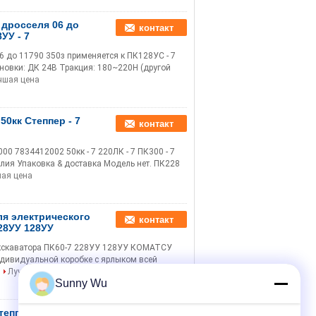
 дросселя 06 до
контакт
УУ - 7
6 до 11790 350з применяется к ПК128УС - 7
новки: ДК 24В Тракция: 180~220Н (другой
чшая цена
0кк Степпер - 7
контакт
 7834412002 50кк - 7 220ЛК - 7 ПК300 - 7
лия Упаковка & доставка Модель нет. ПК228
ая цена
я электрического
контакт
228УУ 128УУ
экскаватора ПК60-7 228УУ 128УУ КОМАТСУ
индивидуальной коробке с ярлыком всей
Лучшая цена
Sunny Wu
теппер для
контакт