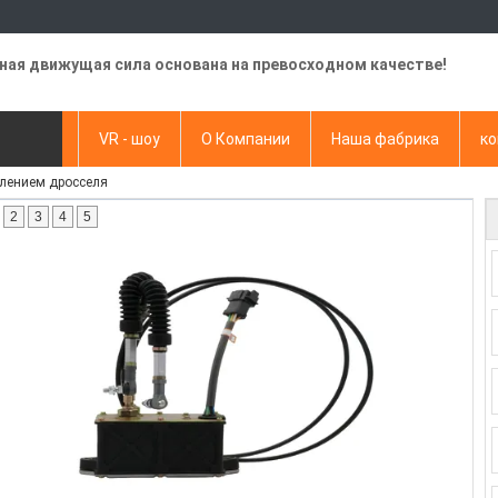
ная движущая сила основана на превосходном качестве!
видео
VR - шоу
О Компании
Наша фабрика
ко
лением дросселя
апрос
2
3
4
5