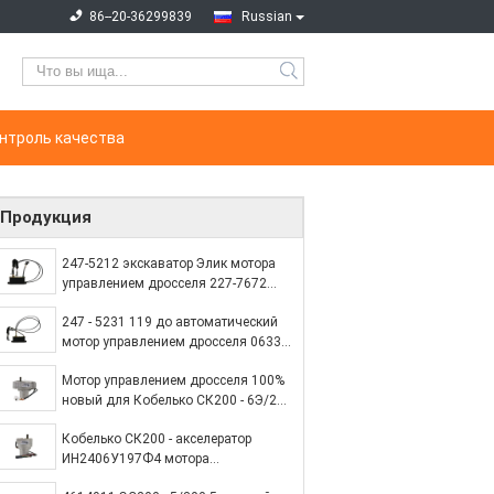
86--20-36299839
Russian
нтроль качества
Продукция
247-5212 экскаватор Элик мотора
управлением дросселя 227-7672
разделяет Э320К Э312К Э320Д
247 - 5231 119 до автоматический
мотор управлением дросселя 0633
на Э312Б/Э320Б 6 выравнивается
Мотор управлением дросселя 100%
новый для Кобелько СК200 - 6Э/230
- 6Э 2406У197Ф3
Кобелько СК200 - акселератор
ИН2406У197Ф4 мотора
управлением дросселя 3