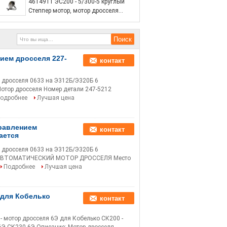
4614911 ЭС200 - 5/300-5 круглый
Степпер мотор, мотор дросселя
экскаватора Хитачи
ием дросселя 227-
контакт
м дросселя 0633 на Э312Б/Э320Б 6
отор дросселя Номер детали 247-5212
одробнее
Лучшая цена
правлением
контакт
ается
м дросселя 0633 на Э312Б/Э320Б 6
та АВТОМАТИЧЕСКИЙ МОТОР ДРОССЕЛЯ Место
Подробнее
Лучшая цена
 для Кобелько
контакт
отор дросселя 6Э для Кобелько СК200 -