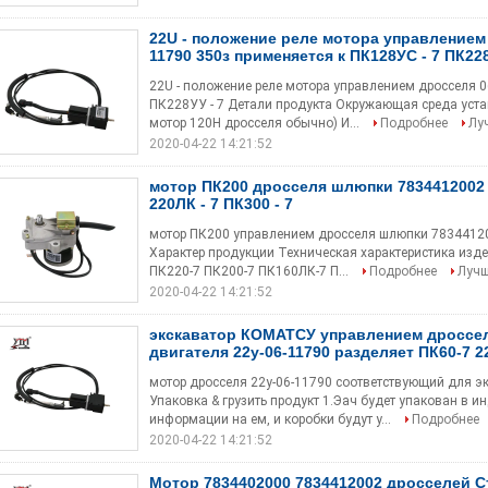
22U - положение реле мотора управлением
11790 350з применяется к ПК128УС - 7 ПК228
22U - положение реле мотора управлением дросселя 0
ПК228УУ - 7 Детали продукта Окружающая среда уста
мотор 120Н дросселя обычно) И...
Подробнее
Лу
2020-04-22 14:21:52
мотор ПК200 дросселя шлюпки 7834412002 5
220ЛК - 7 ПК300 - 7
мотор ПК200 управлением дросселя шлюпки 7834412000
Характер продукции Техническая характеристика изде
ПК220-7 ПК200-7 ПК160ЛК-7 П...
Подробнее
Лучш
2020-04-22 14:21:52
экскаватор КОМАТСУ управлением дроссел
двигателя 22у-06-11790 разделяет ПК60-7 
мотор дросселя 22у-06-11790 соответствующий для 
Упаковка & грузить продукт 1.Эач будет упакован в 
информации на ем, и коробки будут у...
Подробнее
2020-04-22 14:21:52
Мотор 7834402000 7834412002 дросселей С