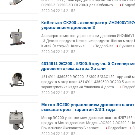
6Э/230 - 6Э Детали продукта Модель: СК200-6 СК200
СК200-6 СК200-6Э СК200-3 для Кобелько ...
Подроб
2020-04-22 14:21:52
Кобелько СК200 - акселератор ИН2406У19
управлением дросселя 3
Акселератор мотора управлением дросселя ИН2406У19
- 3 Детали продукта Название продукта: Шагая мотор 
Китай (материк) Наличие: ...
Подробнее
Лучшая 
2020-04-22 14:21:52
4614911 ЭС200 - 5/300-5 круглый Степпер м
дросселя экскаватора Хитачи
4614911 4360509 ЭС200 - 5/300-5/ЗАС120 - круглый м
продукта мотор шага 4614911 4360509 ЭС200-5 для э
характеристика изделия Упаковка & доста...
Подроб
2020-04-22 14:21:52
Мотор ЭС200 управлением дросселя шагат
экскаваторов - гарантия 2/3 1 года
Мотор ЭС200 управлением дросселя шагать 4257163 э
продукта Мотор дросселя Модель ЭС200-2 ЭС200-3 Н
Применение Экскаватор В запасе ...
Подробнее
Л
2020-04-22 14:21:52