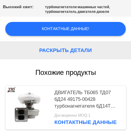
КАРТА
Высокий свет:
,
турбонагнетатели машинных частей
САЙТА
турбонагнетатель двигателя дизеля
ПОЛИТИКА
КОНТАКТНЫЕ ДАННЫЕ!
КОНФИДЕНЦИАЛЬНОСТИ
РАСКРЫТЬ ДЕТАЛИ
Похожие продукты
ДВИГАТЕЛЬ ТБ065 ТД07
6Д24 49175-00428
турбонагнетателя 6Д14Т
6Д15Т экскаватора
Договоренно MOQ:1
МЭ032938 КАТО
КОНТАКТНЫЕ ДАННЫЕ