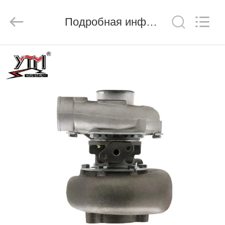
Motor(Guangzhou)
Mechanical
parts
Подробная информация о продукте
Co.,
Ltd..
All
Rights
Reserved.
ДОМ
ПРОДУКТЫ
РОЛИКИ
VR
-
ШОУ
О