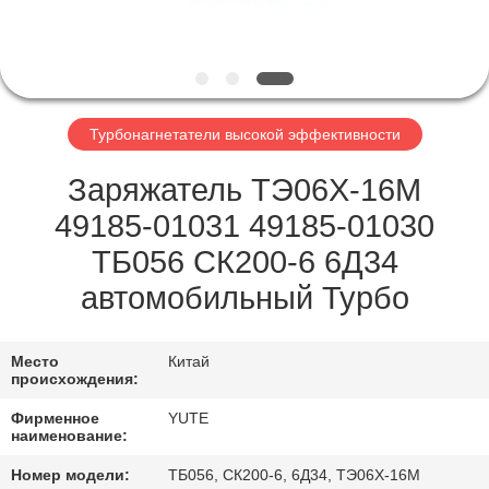
НАС
ПУТЕШЕСТВИЕ
ФАБРИКИ
Турбонагнетатели высокой эффективности
ПРОВЕРКА
Заряжатель ТЭ06Х-16М
КАЧЕСТВА
49185-01031 49185-01030
ТБ056 СК200-6 6Д34
СВЯЖИТЕСЬ
автомобильный Турбо
МЫ
Место
Китай
происхождения:
СПРОСИТЕ
Фирменное
YUTE
ЦИТАТУ
наименование:
Номер модели:
ТБ056, СК200-6, 6Д34, ТЭ06Х-16М