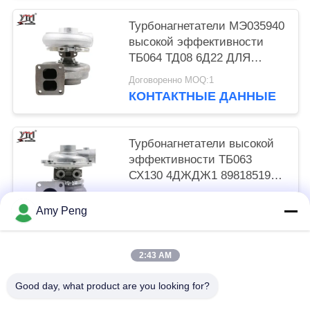
Турбонагнетатели МЭ035940
высокой эффективности
ТБ064 ТД08 6Д22 ДЛЯ
Мицубиси КАТО различного
Договоренно MOQ:1
КОНТАКТНЫЕ ДАННЫЕ
Турбонагнетатели высокой
эффективности ТБ063
СХ130 4ДЖДЖ1 8981851951
ДЛЯ КАТО Исузу
Договоренно MOQ:1
промышленного РХФ5
Amy Peng
КОНТАКТНЫЕ ДАННЫЕ
2:43 AM
Популярные категории
Все
Good day, what product are you looking for?