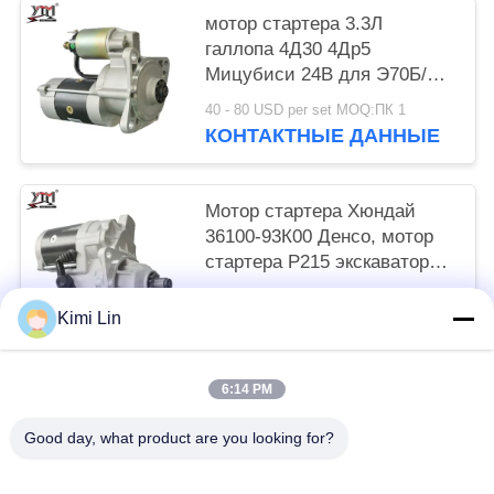
мотор стартера 3.3Л
галлопа 4Д30 4Др5
Мицубиси 24В для Э70Б/
Э40Б М2Т64272
40 - 80 USD per set MOQ:ПК 1
КОНТАКТНЫЕ ДАННЫЕ
Мотор стартера Хюндай
36100-93К00 Денсо, мотор
стартера Р215 экскаватора
6Д16Т 24В 11Т
65 - 85 USD per set MOQ:ПК 1
Kimi Lin
КОНТАКТНЫЕ ДАННЫЕ
6:14 PM
Популярные категории
Все
Good day, what product are you looking for?
Мотор Стартера Двигателя
Мотор Электрического Стартера