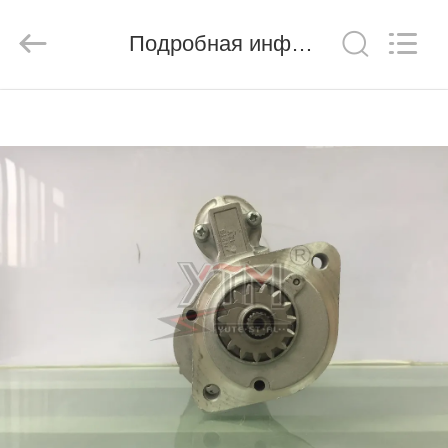
Motor(Guangzhou)
Mechanical
parts
Подробная информация о продукте
Co.,
Ltd..
All
Rights
Reserved.
ДОМ
ПРОДУКТЫ
РОЛИКИ
VR
-
ШОУ
О