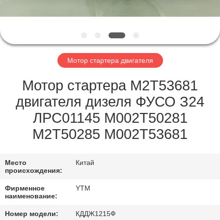
НАС
ПУТЕШЕСТВИЕ
ФАБРИКИ
Мотор стартера двигателя
ПРОВЕРКА
Мотор стартера М2Т53681
КАЧЕСТВА
двигателя дизеля ФУСО З24
ЛРС01145 М002Т50281
СВЯЖИТЕСЬ
М2Т50285 М002Т53681
МЫ
Место
Китай
происхождения:
СПРОСИТЕ
Фирменное
YTM
ЦИТАТУ
наименование:
Номер модели:
КДДЖ1215Ф